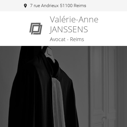
7 rue Andrieux 51100 Reims
Valérie-Anne
JANSSENS
Avocat - Reims