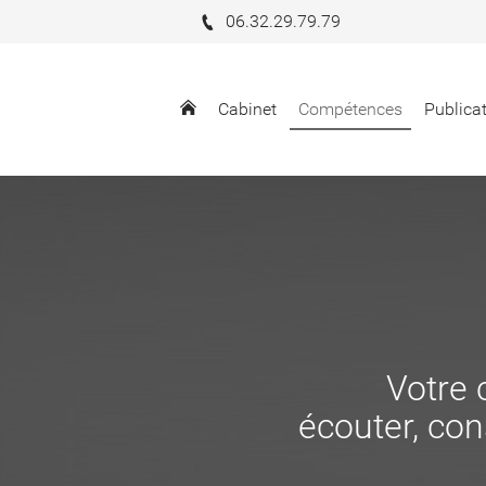
06.32.29.79.79
Cabinet
Compétences
Publica
Votre 
écouter, cons