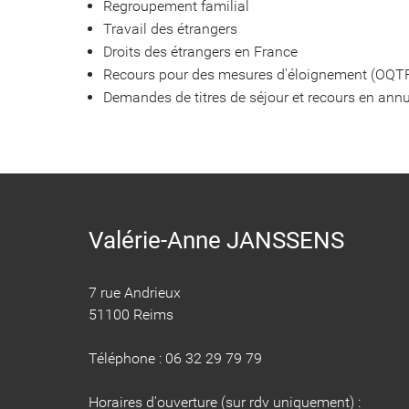
Regroupement familial
Travail des étrangers
Droits des étrangers en France
Recours pour des mesures d'éloignement (OQTF,
Demandes de titres de séjour et recours en annu
Valérie-Anne JANSSENS
7 rue Andrieux
51100 Reims
Téléphone : 06 32 29 79 79
Horaires d'ouverture (sur rdv uniquement) :