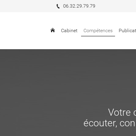
06.32.29.79.79
Cabinet
Compétences
Publica
Votre 
écouter, cons