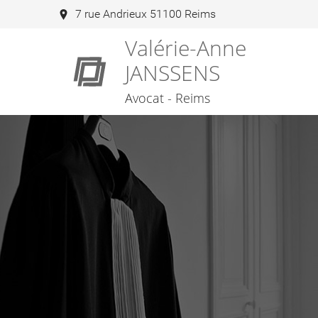
7 rue Andrieux 51100 Reims
Valérie-Anne
JANSSENS
Avocat - Reims