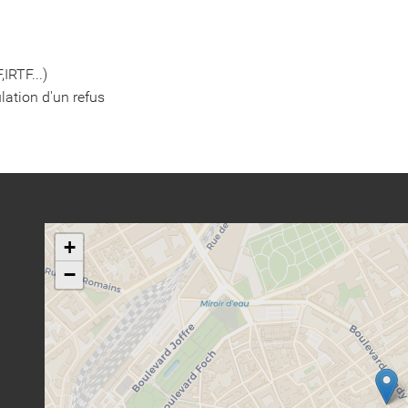
IRTF...)
lation d'un refus
+
−